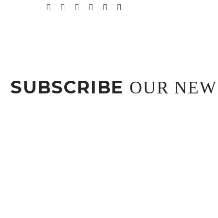
SUBSCRIBE
OUR NEW
Lorem ipsum dolor sit ametcon sectetur adipisicing elit, sed d
Whoops, you're not connected to Mailchimp. You need to enter 
* Personal data will be encrypted
Lorem Ipsum. Proin gravida nibh vel velit auctor aliquet. Aenean
odio sit amet nibh.