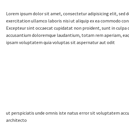
Lorem ipsum dolor sit amet, consectetur adipisicing elit, sed
exercitation ullamco laboris nisi ut aliquip ex ea commodo conse
Excepteur sint occaecat cupidatat non proident, sunt in culpa q
accusantium doloremque laudantium, totam rem aperiam, eaque i
ipsam voluptatem quia voluptas sit aspernatur aut odit
ut perspiciatis unde omnis iste natus error sit voluptatem ac
architecto