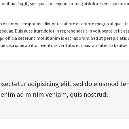
odit aut fugit, sed quia consequuntur magni dolores eos qui rati
 do eiusmod tempor incididunt ut labore et dolore magna aliqua. U
quat. Duis aute irure dolor in reprehenderit in voluptate velit ess
ui officia deserunt mollit anim id est laborum. Sed ut perspiciati
psa quae ab illo inventore veritatis et quasi architecto beatae 
ectetur adipisicing elit, sed do eiusmod te
t enim ad minim veniam, quis nostrud!