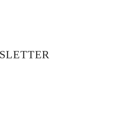
SLETTER
oiusmod tempor incidi labore et dolore agna aliqua enim ad mini v
a valid Mailchimp API key.
 sollicitudin, lorem quis bibendum auctor, nisi elit consequat ipsum