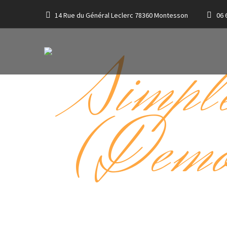
14 Rue du Général Leclerc 78360 Montesson
06 
WE BRING YOU A LITTLE PIECE OF ITALY
Simpl
(Dem