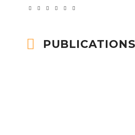
PUBLICATIONS
100% Fresh Products (Demo)
Delici