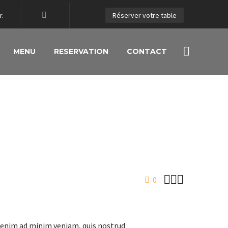
r.
Réserver votre table
MENU
RESERVATION
CONTACT



0
t enim ad minim veniam, quis nostrud