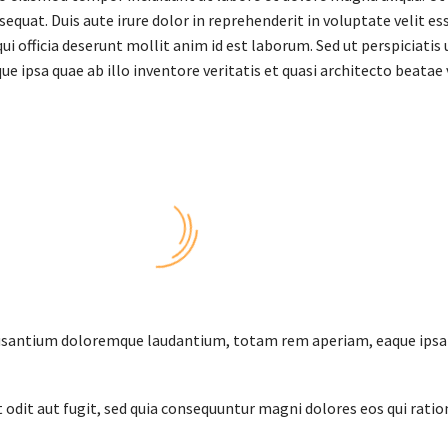
quat. Duis aute irure dolor in reprehenderit in voluptate velit ess
ui officia deserunt mollit anim id est laborum. Sed ut perspiciati
psa quae ab illo inventore veritatis et quasi architecto beatae 
cusantium doloremque laudantium, totam rem aperiam, eaque ipsa qu
odit aut fugit, sed quia consequuntur magni dolores eos qui rati