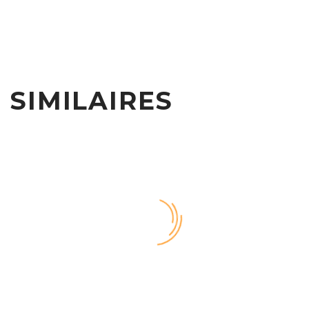
 SIMILAIRES
ous Food (Demo)
Friendly Staff (Demo)