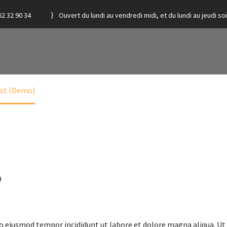
62 32 90 34
Ouvert du lundi au vendredi midi, et du lundi au jeudi soi
ANT POST
st (Demo)
9
 do eiusmod tempor incididunt ut labore et dolore magna aliqua. U