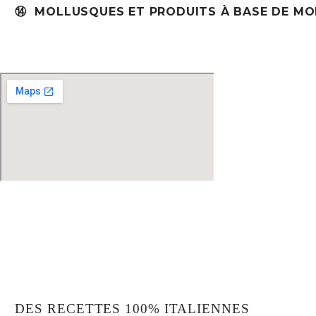
⑭ MOLLUSQUES ET PRODUITS À BASE DE M
14 Rue du Général Leclerc 78360 Montesson
Pâtes, pinsa romaine, focaccias, antipasti et desserts, notre cui
passionné. Nos matières premières sont sélectionnées avec so
authentiques.
DES RECETTES 100% ITALIENNES