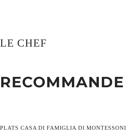
SHOW ALL
PÂTES
PINSA
PLATS ITALIENS
SALADES
Portfolio filters
Show All
Pâtes
LE CHEF
Pinsa
Plats Italiens
Salades
RECOMMANDE
PLATS CASA DI FAMIGLIA DI MONTESSONI