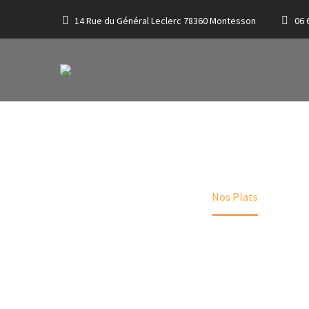
14 Rue du Général Leclerc 78360 Montesson
06 
NOS PLAT
L'ITALIE DANS VOTRE ASSIETTE
Accueil
Menu (Demo)
Nos Plats